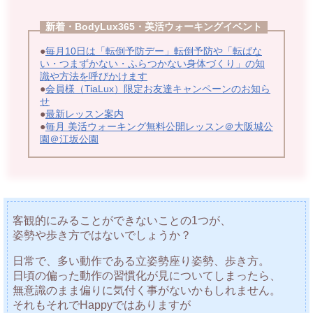
新着・BodyLux365・美活ウォーキングイベント
●
毎月10日は「転倒予防デー」転倒予防や「転ばな
い・つまずかない・ふらつかない身体づくり」の知
識や方法を呼びかけます
●
会員様（TiaLux）限定お友達キャンペーンのお知ら
せ
●
最新レッスン案内
●
毎月 美活ウォーキング無料公開レッスン＠大阪城公
園＠江坂公園
客観的にみることができないことの1つが、
姿勢や歩き方ではないでしょうか？
日常で、多い動作である立姿勢座り姿勢、歩き方。
日頃の偏った動作の習慣化が見についてしまったら、
無意識のまま偏りに気付く事がないかもしれません。
それもそれでHappyではありますが