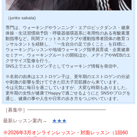
（junko sakata)
専門は、ウォーキングやランニング・エアロビックダンス・健康
体操・生活習慣病予防・呼吸器循環器系に有用性のある有酸素運
動指導など。民間フィットネスクラブや運動指導者団体の教育コ
ンサルタントを経験し、「一生自分の足で歩くこと」を目標に、
ウォーキングレッスンや地域ウォーキング指導員育成・企業健康
セミナー、ウォーキングルートの開拓ほか、メディアやWEBのエ
クササイズ監修を行う。
SNS上でエストロゲン子としてウォーキング情報を発信中。
※名前の由来はエストロゲン子は、更年期のエストロゲンの分泌
や刺激の影響を受けてできた巨大子宮筋腫から来ています。
今は元気に毎日を過ごしていますが、大変な時期もありました。
更年期の女性が健康でHappyで過ごせるようにと SNSやブログを
通じ、健康の事や人生や日常の歩き方をつぶやいています。
［募集中］━━━━━━━━━━━━━━━━
最新レッスン案内→
★★★
※2026年3月オンラインレッスン・対面レッスン（1回60