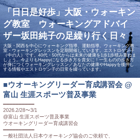
「日日是好歩」大阪・ウォーキン
グ教室 ウォーキングアドバイ
ザー坂田純子の足繰り行く日々
大阪・関西を中心にウォーキング指導、運動指導。ウォーキング教
室・ウォーキングレッスンを定期開催しています。エストロゲン子
（中の人）です。40代・50代からは未来の健康を1歩1歩積み重ねま
しょう。今よりもHappyになる歩き方を貴女に！一生ものの歩き方
が身につくウォーキングレッスン／あなたの健康やHappyを後押し
する情報やエストロゲン子の日常を綴っています。
■ウオーキングリーダー育成講習会 @
富山 生涯スポーツ普及事業
━━━━━━━━━━
2026.2/28〜3/1
@富山 生涯スポーツ普及事業
ウオーキングリーダー育成講習会
━━━━━━━━━━
一般社団法人日本ウオーキング協会のご依頼で、