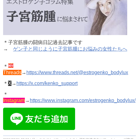
＊子宮筋腫の闘病日記過去記事です
→
ゲン子と同じように子宮筋腫にお悩みの女性たちへ
＊
Threads
→
https://www.threads.net/@estrogenko_bodylux
＊
X
→
https://x.com/kenko_support
＊
Instagram
→
https://www.instagram.com/estrogenko_bodylux/