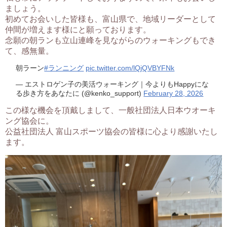
ましょう。
初めてお会いした皆様も、富山県で、地域リーダーとして
仲間が増えます様にと願っております。
念願の朝ランも立山連峰を見ながらのウォーキングもでき
て、感無量。
朝ラーン
#ランニング
pic.twitter.com/lQjQVBYFNk
— エストロゲン子の美活ウォーキング｜今よりもHappyにな
る歩き方をあなたに (@kenko_support)
February 28, 2026
この様な機会を頂戴しまして、一般社団法人日本ウオーキ
ング協会に。
公益社団法人 富山スポーツ協会の皆様に心より感謝いたし
ます。