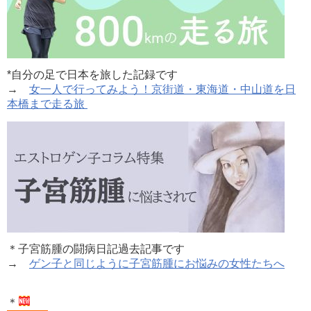
*自分の足で日本を旅した記録です
→
女一人で行ってみよう！京街道・東海道・中山道を日
本橋まで走る旅
＊子宮筋腫の闘病日記過去記事です
→
ゲン子と同じように子宮筋腫にお悩みの女性たちへ
＊