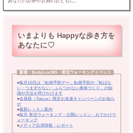
あなたのお茶やお酒のおともに。
いまよりも Happyな歩
き方を
あなたに♡
新着・BodyLux365・美活ウォーキングイベント
●
毎月10日は「転倒予防デー」転倒予防や「転ばな
い・つまずかない・ふらつかない身体づくり」の知
識や方法を呼びかけます
●
会員様（TiaLux）限定お友達キャンペーンのお知ら
せ
●
最新レッスン案内
●
毎月 美活ウォーキング・公開レッスン・おでかけウ
ォーキング
●
メディア出演情報・レポート