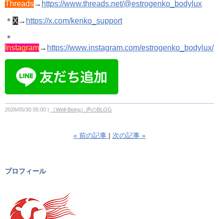
Threads
→
https://www.threads.net/@estrogenko_bodylux
＊
X
→
https://x.com/kenko_support
＊
Instagram
→
https://www.instagram.com/estrogenko_bodylux/
2026/05/30 05:00
［Well-Being］声のBLOG
«
前の記事
次の記事
»
プロフィール