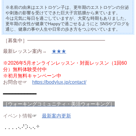
※名前の由来はエストロゲン子は、更年期のエストロゲンの分泌
や刺激の影響を受けてできた巨大子宮筋腫から来ています。
今は元気に毎日を過ごしていますが、大変な時期もありました。
更年期の女性が健康でHappyで過ごせるようにと SNSやブログを
通じ、健康の事や人生や日常の歩き方をつぶやいています。
［募集中］━━━━━━━━━━━━━━━━
最新レッスン案内→
★★★
※2026年5月オンラインレッスン・対面レッスン（1回60
分）無料体験受付中
※初月無料キャンペーン中
お問合せ☞
https://bodylux.jp/contact/
━━━━━━━━━━━
［ウォーキングコミュニティ・美活ウォーキング］
イベント情報
☞
最新案内更新
⢀⢀⢀⢀⢄⠜⡱⢄⢄
✧