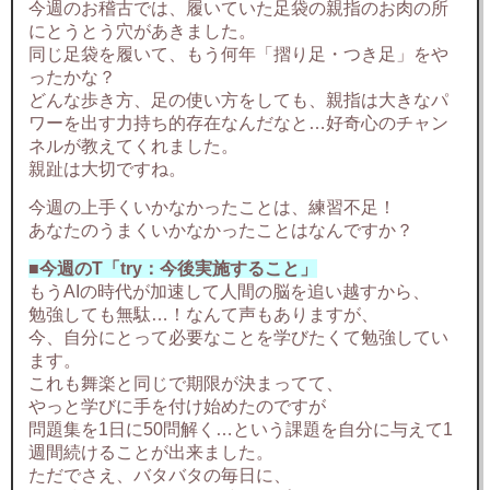
今週のお稽古では、履いていた足袋の親指のお肉の所
にとうとう穴があきました。
同じ足袋を履いて、もう何年「摺り足・つき足」をや
ったかな？
どんな歩き方、足の使い方をしても、親指は大きなパ
ワーを出す力持ち的存在なんだなと…好奇心のチャン
ネルが教えてくれました。
親趾は大切ですね。
今週の上手くいかなかったことは、練習不足！
あなたのうまくいかなかったことはなんですか？
■今週のT「try：今後実施すること」
もうAIの時代が加速して人間の脳を追い越すから、
勉強しても無駄…！なんて声もありますが、
今、自分にとって必要なことを学びたくて勉強してい
ます。
これも舞楽と同じで期限が決まってて、
やっと学びに手を付け始めたのですが
問題集を1日に50問解く…という課題を自分に与えて1
週間続けることが出来ました。
ただでさえ、バタバタの毎日に、