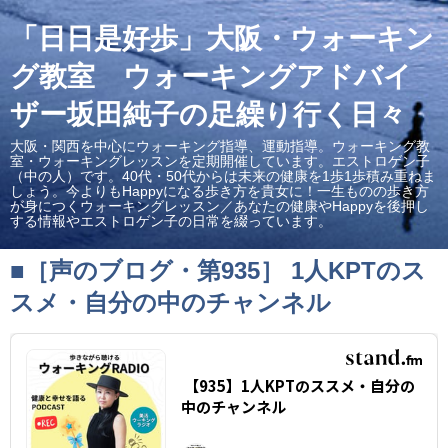
「日日是好歩」大阪・ウォーキン
グ教室 ウォーキングアドバイ
ザー坂田純子の足繰り行く日々
大阪・関西を中心にウォーキング指導、運動指導。ウォーキング教
室・ウォーキングレッスンを定期開催しています。エストロゲン子
（中の人）です。40代・50代からは未来の健康を1歩1歩積み重ねま
しょう。今よりもHappyになる歩き方を貴女に！一生ものの歩き方
が身につくウォーキングレッスン／あなたの健康やHappyを後押し
する情報やエストロゲン子の日常を綴っています。
■［声のブログ・第935］ 1人KPTのス
スメ・自分の中のチャンネル