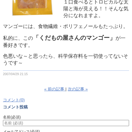
１口食べるとトロピカルな太
陽と海が見える！！そんな気
分になれますよ。
マンゴーには、食物繊維・ポリフェノールもたっぷり。
「くだもの屋さんのマンゴー」
私的に、この
が一
番好きです。
色悪いな～と思ったら、科学保存料を一切使ってないそ
うです～
2007/04/29 21:15
«
前の記事
次の記事
»
コメント(0)
コメント投稿
名前
(必須)
メールアドレス
(必須)