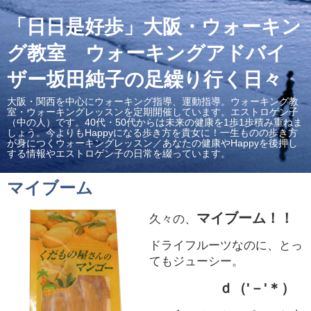
「日日是好歩」大阪・ウォーキン
グ教室 ウォーキングアドバイ
ザー坂田純子の足繰り行く日々
大阪・関西を中心にウォーキング指導、運動指導。ウォーキング教
室・ウォーキングレッスンを定期開催しています。エストロゲン子
（中の人）です。40代・50代からは未来の健康を1歩1歩積み重ねま
しょう。今よりもHappyになる歩き方を貴女に！一生ものの歩き方
が身につくウォーキングレッスン／あなたの健康やHappyを後押し
する情報やエストロゲン子の日常を綴っています。
マイブーム
マイブーム！！
久々の、
ドライフルーツなのに、とっ
てもジューシー。
ｄ（'－'＊）