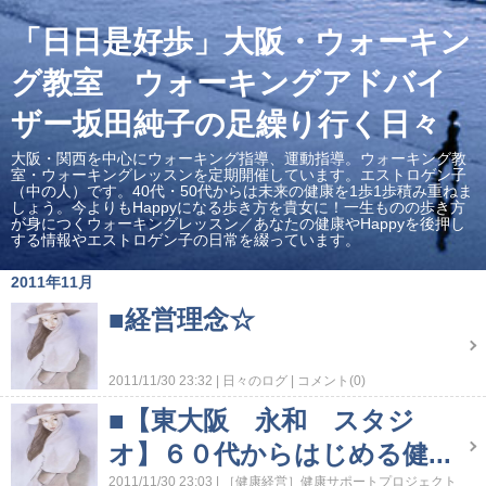
「日日是好歩」大阪・ウォーキン
グ教室 ウォーキングアドバイ
ザー坂田純子の足繰り行く日々
大阪・関西を中心にウォーキング指導、運動指導。ウォーキング教
室・ウォーキングレッスンを定期開催しています。エストロゲン子
（中の人）です。40代・50代からは未来の健康を1歩1歩積み重ねま
しょう。今よりもHappyになる歩き方を貴女に！一生ものの歩き方
が身につくウォーキングレッスン／あなたの健康やHappyを後押し
する情報やエストロゲン子の日常を綴っています。
2011年11月
■経営理念☆
2011/11/30 23:32
日々のログ
コメント(0)
■【東大阪 永和 スタジ
オ】６０代からはじめる健...
2011/11/30 23:03
［健康経営］健康サポートプロジェクト