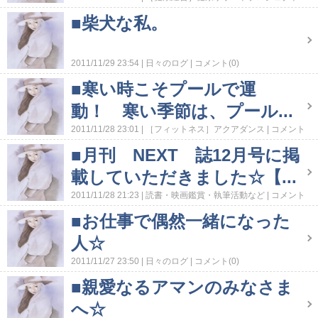
活動
コメント(0)
■柴犬な私。
2011/11/29 23:54
日々のログ
コメント(0)
■寒い時こそプールで運
動！ 寒い季節は、プール...
2011/11/28 23:01
［フィットネス］アクアダンス
コメント
(0)
■月刊 NEXT 誌12月号に掲
載していただきました☆【...
2011/11/28 21:23
読書・映画鑑賞・執筆活動など
コメント
(0)
■お仕事で偶然一緒になった
人☆
2011/11/27 23:50
日々のログ
コメント(0)
■親愛なるアマンのみなさま
へ☆