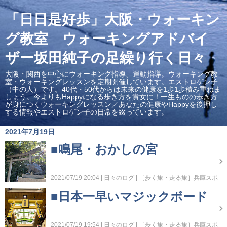
「日日是好歩」大阪・ウォーキン
グ教室 ウォーキングアドバイ
ザー坂田純子の足繰り行く日々
大阪・関西を中心にウォーキング指導、運動指導。ウォーキング教
室・ウォーキングレッスンを定期開催しています。エストロゲン子
（中の人）です。40代・50代からは未来の健康を1歩1歩積み重ねま
しょう。今よりもHappyになる歩き方を貴女に！一生ものの歩き方
が身につくウォーキングレッスン／あなたの健康やHappyを後押し
する情報やエストロゲン子の日常を綴っています。
2021年7月19日
■鳴尾・おかしの宮
2021/07/19 20:04
日々のログ
［歩く旅・走る旅］兵庫スポ
ット
■日本一早いマジックボード
2021/07/19 19:54
日々のログ
［歩く旅・走る旅］兵庫スポ