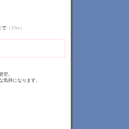
まで
（35㎞）
碧空。
な気持になります。