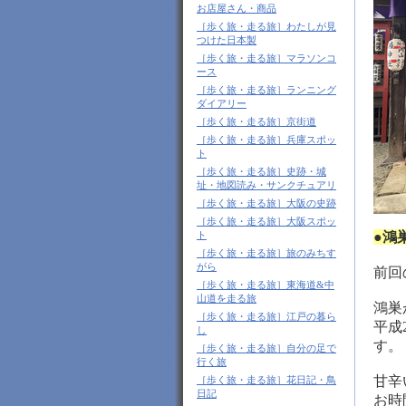
お店屋さん・商品
［歩く旅・走る旅］わたしが見
つけた日本製
［歩く旅・走る旅］マラソンコ
ース
［歩く旅・走る旅］ランニング
ダイアリー
［歩く旅・走る旅］京街道
［歩く旅・走る旅］兵庫スポッ
ト
［歩く旅・走る旅］史跡・城
址・地図読み・サンクチュアリ
［歩く旅・走る旅］大阪の史跡
［歩く旅・走る旅］大阪スポッ
ト
●鴻
［歩く旅・走る旅］旅のみちす
がら
前回
［歩く旅・走る旅］東海道&中
山道を走る旅
鴻巣
［歩く旅・走る旅］江戸の暮ら
平成
し
す。
［歩く旅・走る旅］自分の足で
行く旅
甘辛
［歩く旅・走る旅］花日記・鳥
日記
お時