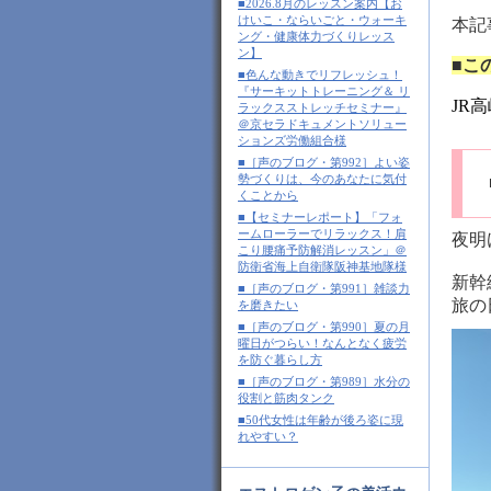
■2026.8月のレッスン案内【お
けいこ・ならいごと・ウォーキ
本記
ング・健康体力づくりレッス
ン】
■こ
■色んな動きでリフレッシュ！
『サーキットトレーニング＆ リ
JR
ラックスストレッチセミナー』
＠京セラドキュメントソリュー
ションズ労働組合様
■［声のブログ・第992］よい姿
勢づくりは、今のあなたに気付
くことから
■【セミナーレポート】「フォ
ームローラーでリラックス！肩
夜明
こり腰痛予防解消レッスン」＠
防衛省海上自衛隊阪神基地隊様
新幹
■［声のブログ・第991］雑談力
旅の
を磨きたい
■［声のブログ・第990］夏の月
曜日がつらい！なんとなく疲労
を防ぐ暮らし方
■［声のブログ・第989］水分の
役割と筋肉タンク
■50代女性は年齢が後ろ姿に現
れやすい？