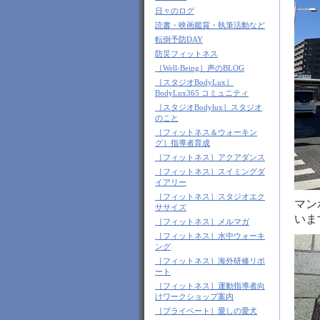
日々のログ
読書・映画鑑賞・執筆活動など
転倒予防DAY
防災フィットネス
［Well-Being］声のBLOG
［スタジオBodyLux］
BodyLux365 コミュニティ
［スタジオBodylux］スタジオ
のこと
［フィットネス＆ウォーキン
グ］指導者育成
［フィットネス］アクアダンス
［フィットネス］スイミングダ
イアリー
［フィットネス］スタジオエク
マン
ササイズ
いま
［フィットネス］メルマガ
［フィットネス］水中ウォーキ
ング
［フィットネス］海外研修リポ
ート
［フィットネス］運動指導者向
けワークショップ案内
［プライベート］愛しの愛犬