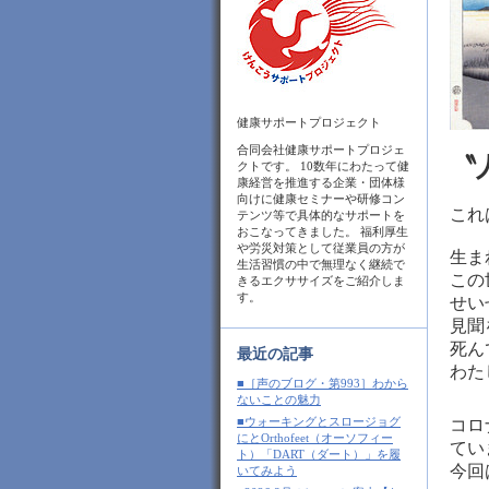
健康サポートプロジェクト
合同会社健康サポートプロジェ
〝
クトです。 10数年にわたって健
康経営を推進する企業・団体様
向けに健康セミナーや研修コン
これ
テンツ等で具体的なサポートを
おこなってきました。 福利厚生
や労災対策として従業員の方が
生ま
生活習慣の中で無理なく継続で
この
きるエクササイズをご紹介しま
す。
せい
見聞
死ん
最近の記事
わた
■［声のブログ・第993］わから
ないことの魅力
■ウォーキングとスロージョグ
コロ
にとOrthofeet（オーソフィー
てい
ト）「DART（ダート）」を履
今回
いてみよう