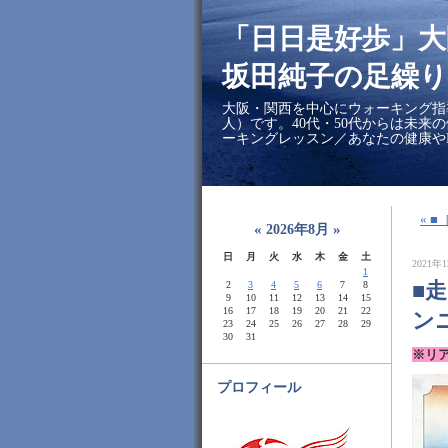
「日日是好歩」
坂田純子の足繰り
大阪・関西を中心にウォーキング指
人）です。40代・50代からは未来
ーキングレッスン／あなたの健康や
« 
«
»
2026年8月
日
月
火
水
木
金
土
2021年1
1
■
2
3
4
5
6
7
8
9
10
11
12
13
14
15
16
17
18
19
20
21
22
ン
23
24
25
26
27
28
29
30
31
※リ
プロフィール