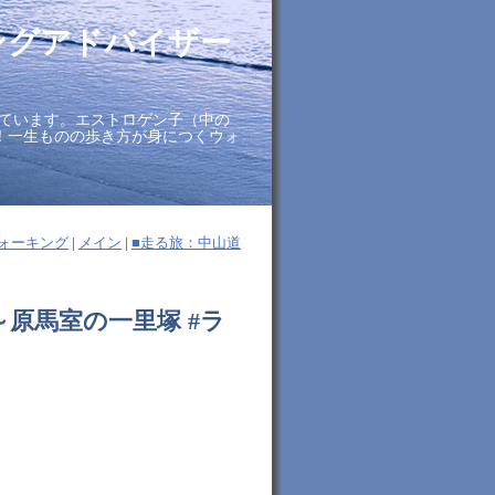
ングアドバイザー
ています。エストロゲン子（中の
に！一生ものの歩き方が身につくウォ
ォーキング
|
メイン
|
■走る旅：中山道
～原馬室の一里塚 #ラ