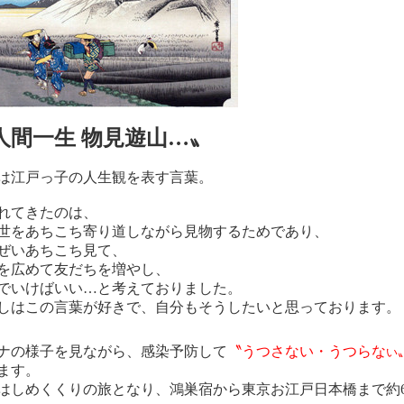
人間一生 物
見遊山…〟
は江戸っ子の人生観を表す言葉。
れてきたのは、
世を
あちこち寄り道しながら見物するためであり、
ぜいあちこち見て、
を広めて友だちを増やし、
でいけばいい…と考えておりました。
しはこの言葉が好きで、自分もそうしたいと思っております。
ナの様子を見ながら、感染予防して
〝うつさない・うつらな
い
ます。
はしめくくりの旅となり、鴻巣宿から東京お江戸日本橋まで約6