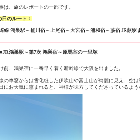
事は、旅のレポートの一部です。
の日のルート：
高崎線 鴻巣駅～桶川宿～上尾宿～大宮宿～浦和宿～蕨宿 JR蕨駅
■JR鴻巣駅～第7次 鴻巣宿～原馬室の一里塚
け前、鴻巣宿に一番早く着く新幹線で大阪を出ました。
線の車窓からは雪化粧した伊吹山や富士山が綺麗に見え、空は
日にお天気に恵まれると、神様が味方してくださっているよう