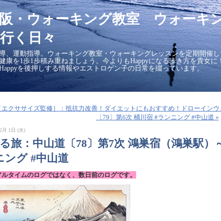
大阪・ウォーキング教室 ウォーキ
行く日々
導、運動指導。ウォーキング教室・ウォーキングレッスンを定期開催し
の健康を1歩1歩積み重ねましょう。今よりもHappyになる歩き方を貴女
Happyを後押しする情報やエストロゲン子の日常を綴っています。
■［エクササイズ監修］：抵抗力改善！ダイエットにもおすすめ！ドローインウ
〔79〕第6次 桶川宿 #ランニング #中山道 »
2月 1日 (水)
走る旅：中山道〔78〕第7次 鴻巣宿（鴻巣駅）
ニング #中山道
アルタイムのログではなく、数日前のログです。