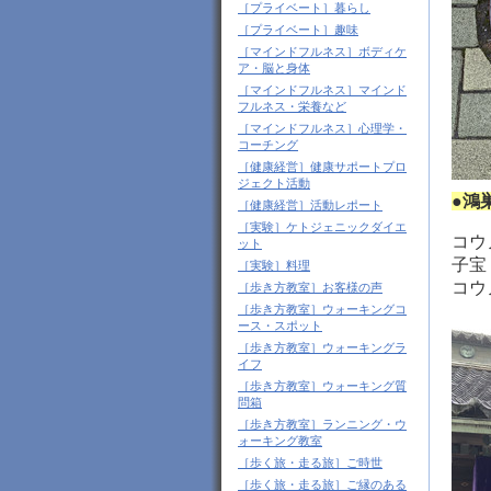
［プライベート］暮らし
［プライベート］趣味
［マインドフルネス］ボディケ
ア・脳と身体
［マインドフルネス］マインド
フルネス・栄養など
［マインドフルネス］心理学・
コーチング
［健康経営］健康サポートプロ
ジェクト活動
●鴻
［健康経営］活動レポート
［実験］ケトジェニックダイエ
コウ
ット
子宝
［実験］料理
コウ
［歩き方教室］お客様の声
［歩き方教室］ウォーキングコ
ース・スポット
［歩き方教室］ウォーキングラ
イフ
［歩き方教室］ウォーキング質
問箱
［歩き方教室］ランニング・ウ
ォーキング教室
［歩く旅・走る旅］ご時世
［歩く旅・走る旅］ご縁のある