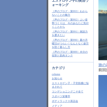
エストロゲン子の美活ウ
ォーキング
［声のブログ・第993］わから
ないことの魅力
［声のブログ・第992］よい姿
勢づくりは、今のあなたに気付
くことから
［声のブログ・第991］雑談力
を磨きたい
［声のブログ・第990］夏の月
曜日がつらい！なんとなく疲労
を防ぐ暮らし方
［声のブログ・第989］水分の
役割と筋肉タンク
旅の
カテゴリ
前回
column
お知らせ
エストロゲン子・子宮筋腫に悩
まされて
コンデショニングこそ全て
スポーツ栄養学
ボディラックス茶話会
メディア