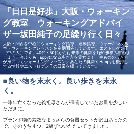
「日日是好歩」大阪・ウォーキン
グ教室 ウォーキングアドバイ
ザー坂田純子の足繰り行く日々
大阪・関西を中心にウォーキング指導、運動指導。ウォーキング教
室・ウォーキングレッスンを定期開催しています。エストロゲン子
（中の人）です。40代・50代からは未来の健康を1歩1歩積み重ねま
しょう。今よりもHappyになる歩き方を貴女に！一生ものの歩き方
が身につくウォーキングレッスン／あなたの健康やHappyを後押し
する情報やエストロゲン子の日常を綴っています。
■良い物を末永く。良い歩きを末永
く。
一昨年亡くなった義祖母さんが保管していたお皿を少しい
ただきに。
ブランド物の素敵なまっさらの食器セットが沢山あったの
で、そのうち４つ、2組ずついただいてきました。