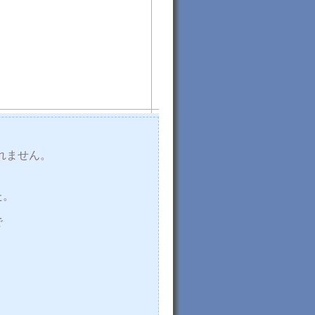
。
れません。
た。
で
。