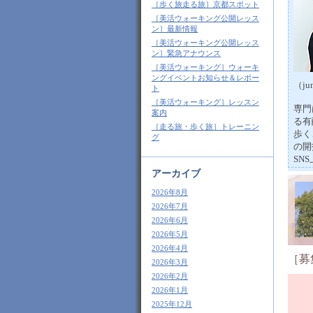
［歩く旅走る旅］京都スポット
［美活ウォーキング公開レッス
ン］最新情報
［美活ウォーキング公開レッス
ン］緊急アナウンス
［美活ウォーキング］ウォーキ
ングイベントお知らせ＆レポー
（jun
ト
［美活ウォーキング］レッスン
専門
案内
る有
［走る旅・歩く旅］トレーニン
歩く
グ
の開
SN
アーカイブ
2026年8月
2026年7月
2026年6月
2026年5月
2026年4月
［募
2026年3月
2026年2月
2026年1月
2025年12月