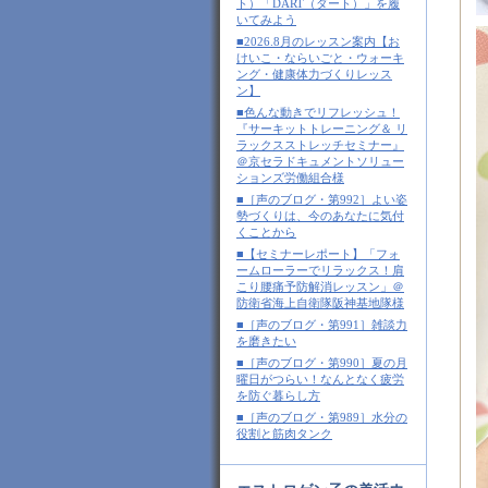
ト）「DART（ダート）」を履
いてみよう
■2026.8月のレッスン案内【お
けいこ・ならいごと・ウォーキ
ング・健康体力づくりレッス
ン】
■色んな動きでリフレッシュ！
『サーキットトレーニング＆ リ
ラックスストレッチセミナー』
＠京セラドキュメントソリュー
ションズ労働組合様
■［声のブログ・第992］よい姿
勢づくりは、今のあなたに気付
くことから
■【セミナーレポート】「フォ
ームローラーでリラックス！肩
こり腰痛予防解消レッスン」＠
防衛省海上自衛隊阪神基地隊様
■［声のブログ・第991］雑談力
を磨きたい
■［声のブログ・第990］夏の月
曜日がつらい！なんとなく疲労
を防ぐ暮らし方
■［声のブログ・第989］水分の
役割と筋肉タンク