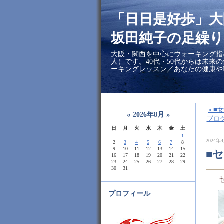
「日日是好歩」
坂田純子の足繰り
大阪・関西を中心にウォーキング指
人）です。40代・50代からは未来
ーキングレッスン／あなたの健康や
« ■
«
»
2026年8月
ブロ
日
月
火
水
木
金
土
1
2024年4
2
3
4
5
6
7
8
9
10
11
12
13
14
15
■
16
17
18
19
20
21
22
23
24
25
26
27
28
29
30
31
プロフィール