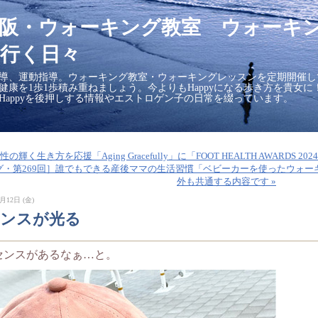
大阪・ウォーキング教室 ウォーキ
行く日々
導、運動指導。ウォーキング教室・ウォーキングレッスンを定期開催し
の健康を1歩1歩積み重ねましょう。今よりもHappyになる歩き方を貴女
Happyを後押しする情報やエストロゲン子の日常を綴っています。
女性の輝く生き方を応援「Aging Gracefully」に「FOOT HEALTH AWARDS 
グ・第269回］誰でもできる産後ママの生活習慣「ベビーカーを使ったウォー
外も共通する内容です »
月12日 (金)
センスが光る
センスがあるなぁ…と。