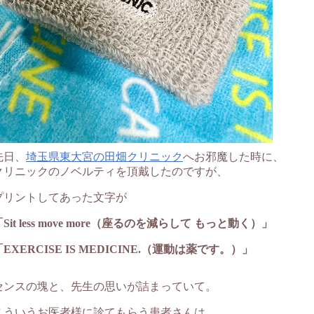
先日、
埼玉県東大宮の田畑クリニック
へお邪魔した時に、
クリニックのノベルティを頂戴したのですが、
プリントしてあった文字が
「Sit less move more（座るのを減らして もっと動く）」
「EXERCISE IS MEDICINE.（運動は薬です。）」
センスの塊と、先生の思いが詰まっていて。
こういうお医者様に診てもらう患者さんは