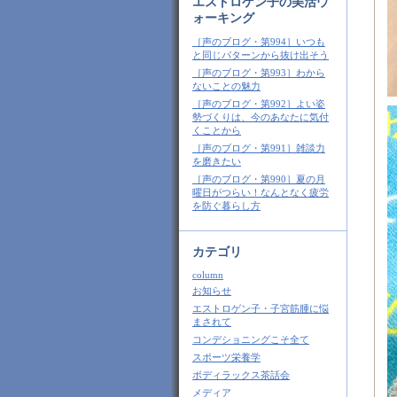
エストロゲン子の美活ウ
ォーキング
［声のブログ・第994］いつも
と同じパターンから抜け出そう
［声のブログ・第993］わから
ないことの魅力
［声のブログ・第992］よい姿
勢づくりは、今のあなたに気付
くことから
［声のブログ・第991］雑談力
を磨きたい
［声のブログ・第990］夏の月
曜日がつらい！なんとなく疲労
を防ぐ暮らし方
カテゴリ
column
お知らせ
エストロゲン子・子宮筋腫に悩
まされて
コンデショニングこそ全て
スポーツ栄養学
ボディラックス茶話会
メディア