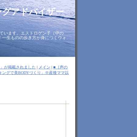
ングアドバイザー
ています。エストロゲン子（中の
に！一生ものの歩き方が身につくウォ
2024」が掲載されました
|
メイン
|
■［声の
キングで美BODYづくり」※産後ママ以