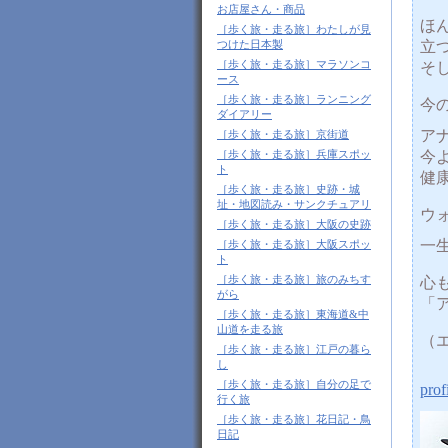
お店屋さん・商品
ほ
［歩く旅・走る旅］わたしが見
立
つけた日本製
［歩く旅・走る旅］マラソンコ
そ
ース
［歩く旅・走る旅］ランニング
今
ダイアリー
ア
［歩く旅・走る旅］京街道
今よ
［歩く旅・走る旅］兵庫スポッ
ト
健
［歩く旅・走る旅］史跡・城
址・地図読み・サンクチュアリ
ウ
［歩く旅・走る旅］大阪の史跡
一
［歩く旅・走る旅］大阪スポッ
ト
［歩く旅・走る旅］旅のみちす
心
がら
「
［歩く旅・走る旅］東海道&中
山道を走る旅
（エ
［歩く旅・走る旅］江戸の暮ら
し
［歩く旅・走る旅］自分の足で
pr
行く旅
［歩く旅・走る旅］花日記・鳥
日記