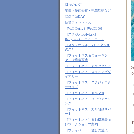
日々のログ
読書・映画鑑賞・執筆活動など
転倒予防DAY
防災フィットネス
［Well-Being］声のBLOG
［スタジオBodyLux］
BodyLux365 コミュニティ
［スタジオBodylux］スタジオ
のこと
［フィットネス＆ウォーキン
グ］指導者育成
［フィットネス］アクアダンス
［フィットネス］スイミングダ
イアリー
［フィットネス］スタジオエク
ササイズ
［フィットネス］メルマガ
［フィットネス］水中ウォーキ
ング
［フィットネス］海外研修リポ
ート
［フィットネス］運動指導者向
けワークショップ案内
［プライベート］愛しの愛犬