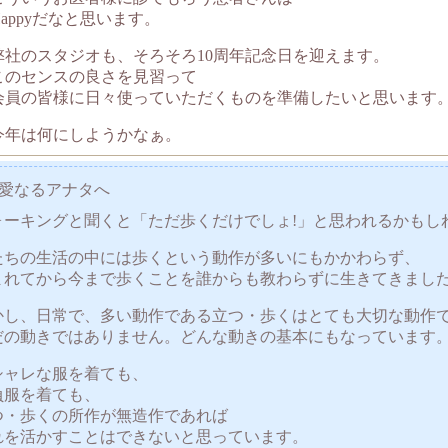
Happyだなと思います。
弊社のスタジオも、そろそろ10周年記念日を迎えます。
このセンスの良さを見習って
会員の皆様に日々使っていただくものを準備したいと思います
今年は何にしようかなぁ。
親愛なるアナタへ
ォーキングと聞くと「ただ歩くだけでしょ!」と思われるかもし
たちの生活の中には歩くという動作が多いにもかかわらず、
まれてから今まで歩くことを誰からも教わらずに生きてきまし
かし、日常で、多い動作である立つ・歩くはとても大切な動作
だの動きではありません。どんな動きの基本にもなっています
シャレな服を着ても、
負服を着ても、
つ・歩くの所作が無造作であれば
れを活かすことはできないと思っています。