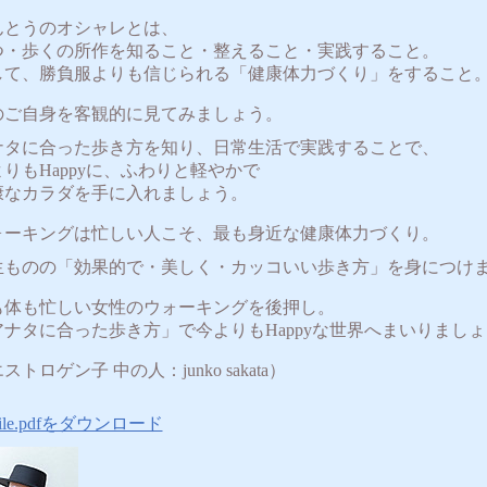
んとうのオシャレとは、
つ・歩くの所作を知ること・整えること・実践すること。
して、勝負服よりも信じられる「健康体力づくり」をすること
のご自身を客観的に見てみましょう。
ナタに合った歩き方を知り、日常生活で実践することで、
りもHappyに、ふわりと軽やかで
康なカラダを手に入れましょう。
ォーキングは忙しい人こそ、最も身近な健康体力づくり。
生ものの「効果的で・美しく・カッコいい歩き方」を身につけ
も体も忙しい女性のウォーキングを後押し。
アナタに合った歩き方」で今よりもHappyな世界へまいりまし
ストロゲン子 中の人：junko sakata）
ofile.pdfをダウンロード