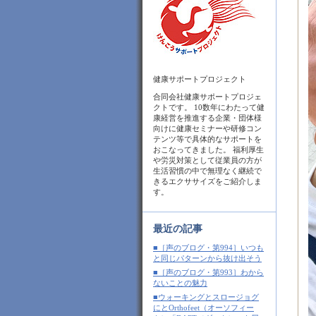
健康サポートプロジェクト
合同会社健康サポートプロジェ
クトです。 10数年にわたって健
康経営を推進する企業・団体様
向けに健康セミナーや研修コン
テンツ等で具体的なサポートを
おこなってきました。 福利厚生
や労災対策として従業員の方が
生活習慣の中で無理なく継続で
きるエクササイズをご紹介しま
す。
最近の記事
■［声のブログ・第994］いつも
と同じパターンから抜け出そう
■［声のブログ・第993］わから
ないことの魅力
■ウォーキングとスロージョグ
にとOrthofeet（オーソフィー