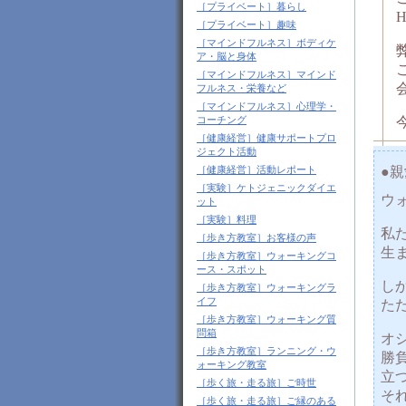
［プライベート］暮らし
［プライベート］趣味
［マインドフルネス］ボディケ
ア・脳と身体
［マインドフルネス］マインド
フルネス・栄養など
［マインドフルネス］心理学・
コーチング
［健康経営］健康サポートプロ
ジェクト活動
●
［健康経営］活動レポート
［実験］ケトジェニックダイエ
ウ
ット
［実験］料理
私
［歩き方教室］お客様の声
生
［歩き方教室］ウォーキングコ
ース・スポット
し
［歩き方教室］ウォーキングラ
イフ
た
［歩き方教室］ウォーキング質
問箱
オ
［歩き方教室］ランニング・ウ
勝
ォーキング教室
立
［歩く旅・走る旅］ご時世
そ
［歩く旅・走る旅］ご縁のある