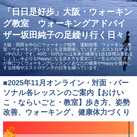
「日日是好歩」大阪・ウォーキン
グ教室 ウォーキングアドバイ
ザー坂田純子の足繰り行く日々
大阪・関西を中心にウォーキング指導、運動指導。ウォーキング教
室・ウォーキングレッスンを定期開催しています。エストロゲン子
（中の人）です。40代・50代からは未来の健康を1歩1歩積み重ねま
しょう。今よりもHappyになる歩き方を貴女に！一生ものの歩き方
が身につくウォーキングレッスン／あなたの健康やHappyを後押し
する情報やエストロゲン子の日常を綴っています。
■2025年11月オンライン・対面・パー
ソナル各レッスンのご案内【おけい
こ・ならいごと・教室】歩き方、姿勢
改善、ウォーキング、健康体力づくり