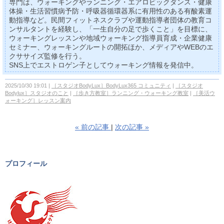
専門は、ウォーキングやランニング・エアロビックダンス・健康
体操・生活習慣病予防・呼吸器循環器系に有用性のある有酸素運
動指導など。民間フィットネスクラブや運動指導者団体の教育コ
ンサルタントを経験し、「一生自分の足で歩くこと」を目標に、
ウォーキングレッスンや地域ウォーキング指導員育成・企業健康
セミナー、ウォーキングルートの開拓ほか、メディアやWEBのエ
クササイズ監修を行う。
SNS上でエストロゲン子としてウォーキング情報を発信中。
2025/10/30 19:01
［スタジオBodyLux］BodyLux365 コミュニティ
［スタジオ
Bodylux］スタジオのこと
［歩き方教室］ランニング・ウォーキング教室
［美活ウ
ォーキング］レッスン案内
«
前の記事
次の記事
»
プロフィール