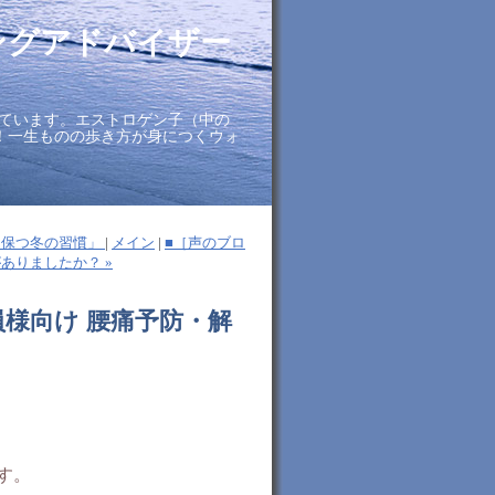
ングアドバイザー
ています。エストロゲン子（中の
に！一生ものの歩き方が身につくウォ
を保つ冬の習慣」
|
メイン
|
■［声のブロ
ありましたか？ »
様向け 腰痛予防・解
す。