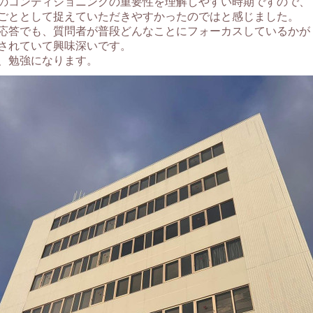
のコンディショニングの重要性を理解しやすい時期ですので、
ごととして捉えていただきやすかったのではと感じました。
応答でも、質問者が普段どんなことにフォーカスしているかが
されていて興味深いです。
、勉強になります。