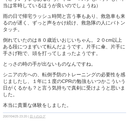
当は常時しているほうが良いのでしょうね）
雨の日で帰宅ラッシュ時間と言う事もあり、救急車も来
るのが遅く、ずっと声をかけ続け、救急隊の人にバトン
タッチ。
倒れていたのは８０歳近いおじいちゃん。２０cm以上
ある段につまずいて転んだようです。片手に傘、片手に
手さげ鞄で、頭を打ってしまったようです。
とっさの時の手が出ないものなんですね。
シニアの方への、転倒予防のトレーニングの
必要性を感
じましたし、１年に１度のCPRの勉強もいつかこういう
日がくるかも？と言う気持ちで真剣に受けようと思いま
した。
本当に貴重な体験をしました。
2007/04/25 23:20
日々のログ