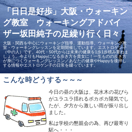
「日日是好歩」大阪・ウォーキン
グ教室 ウォーキングアドバイ
ザー坂田純子の足繰り行く日々
大阪・関西を中心にウォーキング指導、運動指導。ウォーキング教
室・ウォーキングレッスンを定期開催しています。エストロゲン子
（中の人）です。40代・50代からは未来の健康を1歩1歩積み重ねま
しょう。今よりもHappyになる歩き方を貴女に！一生ものの歩き方
が身につくウォーキングレッスン／あなたの健康やHappyを後押し
する情報やエストロゲン子の日常を綴っています。
こんな時どうする～～～
今日の昼の大阪は、花水木の花びら
がユラユラ揺れるポカポカ陽気でし
たが、夕方から激しい雨が振り出し
ました。
私は学校の懇親会の為、再び最寄り
駅へ・・・