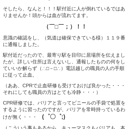
そしたら、なんと！！！駅付近に人が倒れているではあ
りませんか！頭からは血が流れてます。
（￣□￣；）！！
意識の確認をし、（気道は確保できている様）１１９番
に通報しました。
駅付近だったので、最寄り駅を目印に居場所を伝えまし
たが、詳しい住所は言えないし、通報したものの何をし
ていいか解らず（∴□－□∴）電話越しの職員の人の手順
に従って止血。
（ああ、CPRで止血研修も受けておけば良かった・・・
それにしても職員の方はとても冷静・・・）
CPR研修では、バリアと言ってビニールの手袋で処置を
するように習ったのですが、バリアを常時持っているわ
(゜〇゜;)
けが無く・・・
（こういう事もあるから、キューマスクもバリアも、本