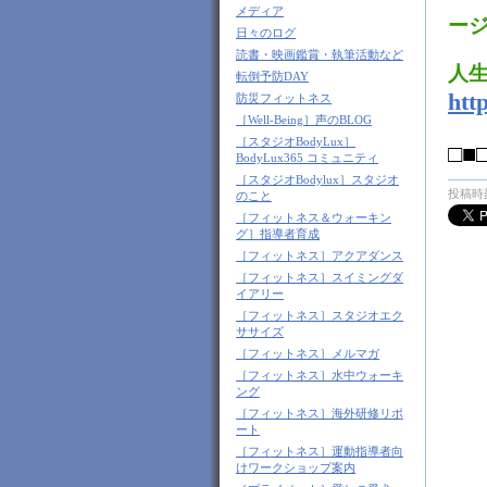
メディア
ー
日々のログ
読書・映画鑑賞・執筆活動など
人
転倒予防DAY
htt
防災フィットネス
［Well-Being］声のBLOG
［スタジオBodyLux］
□■
BodyLux365 コミュニティ
［スタジオBodylux］スタジオ
投稿時刻
のこと
［フィットネス＆ウォーキン
グ］指導者育成
［フィットネス］アクアダンス
［フィットネス］スイミングダ
イアリー
［フィットネス］スタジオエク
ササイズ
［フィットネス］メルマガ
［フィットネス］水中ウォーキ
ング
［フィットネス］海外研修リポ
ート
［フィットネス］運動指導者向
けワークショップ案内