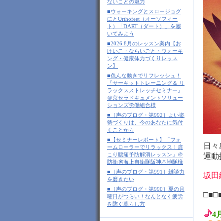
ないことの魅力
■ウォーキングとスロージョグ
にとOrthofeet（オーソフィー
ト）「DART（ダート）」を履
いてみよう
■2026.8月のレッスン案内【お
けいこ・ならいごと・ウォーキ
ング・健康体力づくりレッス
ン】
■色んな動きでリフレッシュ！
『サーキットトレーニング＆ リ
ラックスストレッチセミナー』
＠京セラドキュメントソリュー
ションズ労働組合様
■［声のブログ・第992］よい姿
勢づくりは、今のあなたに気付
くことから
■【セミナーレポート】「フォ
日々
ームローラーでリラックス！肩
こり腰痛予防解消レッスン」＠
運動
防衛省海上自衛隊阪神基地隊様
■［声のブログ・第991］雑談力
坂田
を磨きたい
■［声のブログ・第990］夏の月
□■□
曜日がつらい！なんとなく疲労
を防ぐ暮らし方
4