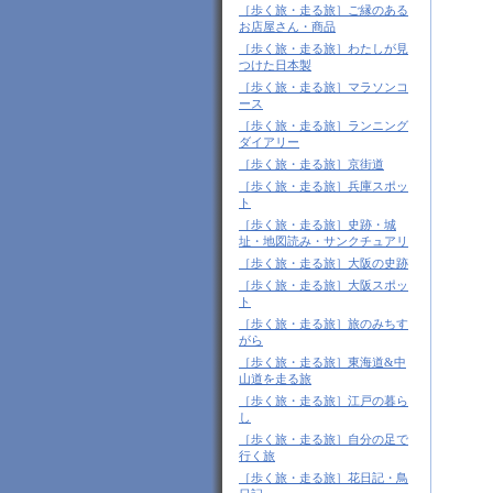
［歩く旅・走る旅］ご縁のある
お店屋さん・商品
［歩く旅・走る旅］わたしが見
つけた日本製
［歩く旅・走る旅］マラソンコ
ース
［歩く旅・走る旅］ランニング
ダイアリー
［歩く旅・走る旅］京街道
［歩く旅・走る旅］兵庫スポッ
ト
［歩く旅・走る旅］史跡・城
址・地図読み・サンクチュアリ
［歩く旅・走る旅］大阪の史跡
［歩く旅・走る旅］大阪スポッ
ト
［歩く旅・走る旅］旅のみちす
がら
［歩く旅・走る旅］東海道&中
山道を走る旅
［歩く旅・走る旅］江戸の暮ら
し
［歩く旅・走る旅］自分の足で
行く旅
［歩く旅・走る旅］花日記・鳥