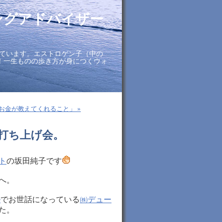
ングアドバイザー
ています。エストロゲン子（中の
に！一生ものの歩き方が身につくウォ
お金が教えてくれること」 »
！打ち上げ会。
ト
の坂田純子です
へ。
e
でお世話になっている
㈱デュー
た。