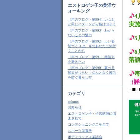
エストロゲン子の美活ウ
ォーキング
［声のブログ・第994］いつも
実
と同じパターンから抜け出そう
［声のブログ・第993］わから
ないことの魅力
［声のブログ・第992］よい姿
勢づくりは、今のあなたに気付
6
くことから
［声のブログ・第991］雑談力
落
を磨きたい
［声のブログ・第990］夏の月
毎
曜日がつらい！なんとなく疲労
を防ぐ暮らし方
詳
（
□■□
カテゴリ
column
お知らせ
エストロゲン子・子宮筋腫に悩
まされて
コンデショニングこそ全て
スポーツ栄養学
ボディラックス茶話会