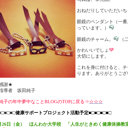
おねだりしていただいち
眼鏡のペンダント（一番
っています。）
眼鏡のチャーム。
（二
かわいいでしょ
大切にします。
これを身に付けると、チ
ります。ありがとうござ
感謝★
指導者 坂田純子
純子の年中夢中なことBLOGのTOPに戻る⇒
☆☆☆
■□■□■□
健康サポートプロジェクト活動予定
■□■□■□■□
月26日（金） ほんわか大学校 「人生がときめく健康体操教室