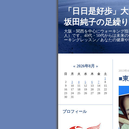
「日日是好歩」
坂田純子の足繰り
大阪・関西を中心にウォーキング指
人）です。40代・50代からは未来
ーキングレッスン／あなたの健康や
«
»
2026年8月
2013年4
日
月
火
水
木
金
土
■
1
2
3
4
5
6
7
8
9
10
11
12
13
14
15
16
17
18
19
20
21
22
23
24
25
26
27
28
29
30
31
プロフィール