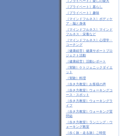
［プライベート］愛しの愛犬
［プライベート］暮らし
［プライベート］趣味
［マインドフルネス］ボディケ
ア・脳と身体
［マインドフルネス］マインド
フルネス・栄養など
［マインドフルネス］心理学・
コーチング
［健康経営］健康サポートプロ
ジェクト活動
［健康経営］活動レポート
［実験］ケトジェニックダイエ
ット
［実験］料理
［歩き方教室］お客様の声
［歩き方教室］ウォーキングコ
ース・スポット
［歩き方教室］ウォーキングラ
イフ
［歩き方教室］ウォーキング質
問箱
［歩き方教室］ランニング・ウ
ォーキング教室
［歩く旅・走る旅］ご時世