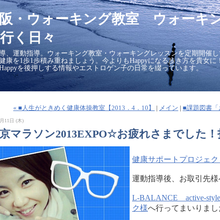
大阪・ウォーキング教室 ウォーキ
行く日々
導、運動指導。ウォーキング教室・ウォーキングレッスンを定期開催し
の健康を1歩1歩積み重ねましょう。今よりもHappyになる歩き方を貴女
Happyを後押しする情報やエストロゲン子の日常を綴っています。
« ■人生がときめく健康体操教室【2013．4．10】
|
メイン
|
■課題図書「
月11日 (木)
東京マラソン2013EXPO☆お疲れさまでした
健康サポートプロジェク
運動指導後、お取引先様
L-BALANCE active-styl
ク様
へ行ってまいりまし