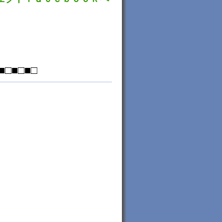
■□■□■□