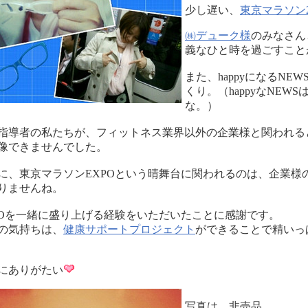
少し遅い、
東京マラソン20
㈱デューク様
のみなさん
義なひと時を過ごすこと
また、happyになるN
くり
。（happyなNE
な。）
指導者の私たちが、フィットネス業界以外の企業様と関われる
像できませんでした。
に、東京マラソンEXPOという晴舞台に関われるのは、企業様
りませんね。
POを一緒に盛り上げる経験をいただいたことに感謝です。
の気持ちは、
健康サポートプロジェクト
ができることで精いっ
にありがたい
写真は、非売品。