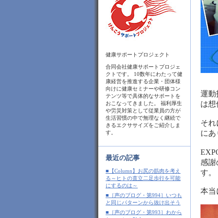
健康サポートプロジェクト
合同会社健康サポートプロジェ
クトです。 10数年にわたって健
康経営を推進する企業・団体様
向けに健康セミナーや研修コン
運動
テンツ等で具体的なサポートを
は想
おこなってきました。 福利厚生
や労災対策として従業員の方が
生活習慣の中で無理なく継続で
それ
きるエクササイズをご紹介しま
にあ
す。
EX
最近の記事
感謝
■【Column】お尻の筋肉を考え
す。
る～ヒトの直立二足歩行を可能
にするのは～
本当
■［声のブログ・第994］いつも
と同じパターンから抜け出そう
■［声のブログ・第993］わから