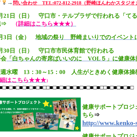
→
問い合わせ TEL:072-812-2918（野崎ほんわかスタジ
4月21日（日） 守口市・テルプラザで行われる「て
施⇒
（
詳細はこちら★★★）
5月3日（金）
地域の祭り 野崎まいりでのイベント
月30日（日） 守口市市民体育館で行われる
語会
「白ちゃんの寄席ばいいのに VOL５」に健康体
週水曜 13：30～15：00 人生がときめく健康
細はこちら★★★
）
■□■□■□■□■□■□■□□■□■□■□■□■□■□■□■□□■□■□■□■□
健康サポートプロジ
ちら
⇒
http://www.kenko-s
健康サポートプロジ