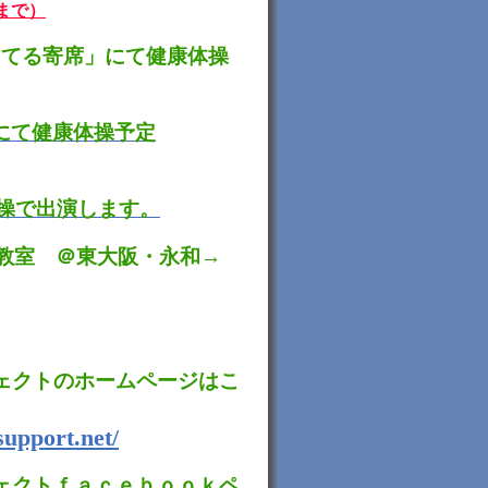
オまで）
るてる寄席」にて健康体操
にて健康体操予定
操で出演します。
体操教室 ＠東大阪・永和→
ェクトのホームページはこ
upport.net/
ェクトｆａｃｅｂｏｏｋペ