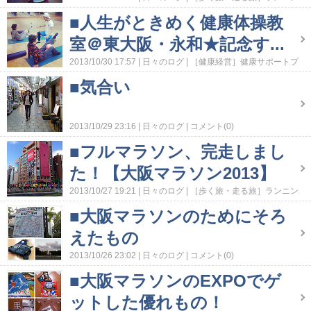
グダイアリー
［走る旅・歩く旅］トレーニング
コメント
■人生がときめく健康体操教
(0)
室＠東大阪・永和★記念す...
2013/10/30 17:57
日々のログ
［健康経営］健康サポートプ
ロジェクト活動
［健康経営］活動レポート
コメント(0)
■気合い
2013/10/29 23:16
日々のログ
コメント(0)
■フルマラソン、完走しまし
た！【大阪マラソン2013】
2013/10/27 19:21
日々のログ
［歩く旅・走る旅］ランニン
グダイアリー
コメント(0)
■大阪マラソンのためにそろ
えたもの
2013/10/26 23:02
日々のログ
コメント(0)
■大阪マラソンのEXPOでゲ
ットした優れもの！