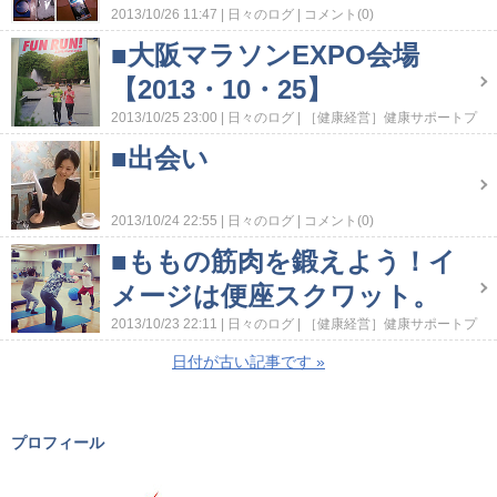
2013/10/26 11:47
日々のログ
コメント(0)
■大阪マラソンEXPO会場
【2013・10・25】
2013/10/25 23:00
日々のログ
［健康経営］健康サポートプ
ロジェクト活動
［健康経営］活動レポート
コメント(0)
■出会い
2013/10/24 22:55
日々のログ
コメント(0)
■ももの筋肉を鍛えよう！イ
メージは便座スクワット。
2013/10/23 22:11
日々のログ
［健康経営］健康サポートプ
ロジェクト活動
［健康経営］活動レポート
コメント(0)
日付が古い記事です
»
プロフィール