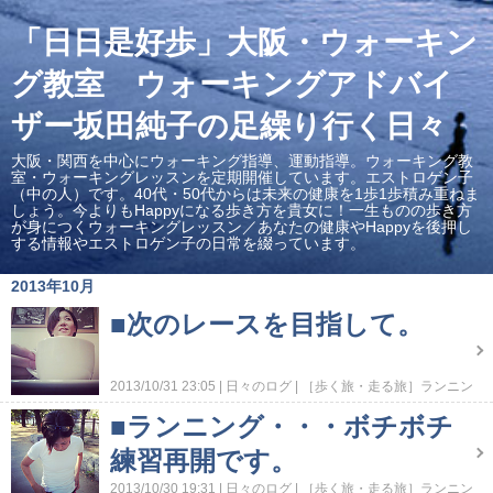
「日日是好歩」大阪・ウォーキン
グ教室 ウォーキングアドバイ
ザー坂田純子の足繰り行く日々
大阪・関西を中心にウォーキング指導、運動指導。ウォーキング教
室・ウォーキングレッスンを定期開催しています。エストロゲン子
（中の人）です。40代・50代からは未来の健康を1歩1歩積み重ねま
しょう。今よりもHappyになる歩き方を貴女に！一生ものの歩き方
が身につくウォーキングレッスン／あなたの健康やHappyを後押し
する情報やエストロゲン子の日常を綴っています。
2013年10月
■次のレースを目指して。
2013/10/31 23:05
日々のログ
［歩く旅・走る旅］ランニン
グダイアリー
［走る旅・歩く旅］トレーニング
コメント
■ランニング・・・ボチボチ
(0)
練習再開です。
2013/10/30 19:31
日々のログ
［歩く旅・走る旅］ランニン