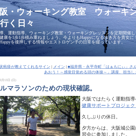
大阪・ウォーキング教室 ウォーキ
行く日々
導、運動指導。ウォーキング教室・ウォーキングレッスンを定期開催し
の健康を1歩1歩積み重ねましょう。今よりもHappyになる歩き方を貴女
Happyを後押しする情報やエストロゲン子の日常を綴っています。
■帯状疱疹が教えてくれるサイン
|
メイン
|
■福井県・永平寺町「はぁもにぃ」さ
あおう！～感覚目覚める頭の体操～」講座、担当しま
0月13日 (日)
フルマラソンのための現状確認。
大阪ではたらく運動指導
健康サポートプロジェク
久しぶりの休日。
夕方からは、大阪城公園
習会に参加しました。