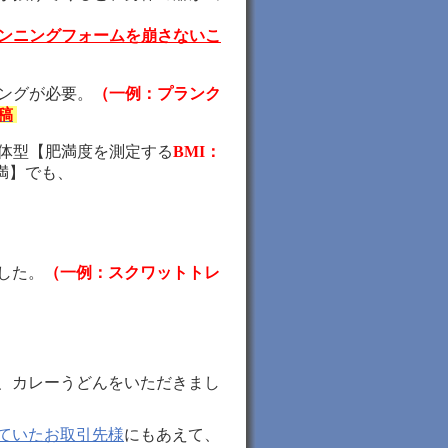
ンニングフォームを崩さないこ
ングが必要。
（一例：プランク
稿
体型【肥満度を測定する
BMI：
満】でも、
した。
（一例：スクワットトレ
、カレーうどんをいただきまし
ていたお取引先様
にもあえて、