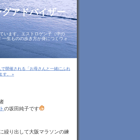
ングアドバイザー
ています。エストロゲン子（中の
に！一生ものの歩き方が身につくウォ
んで開催される「お母さんと一緒にふれ
す。 »
者
ト
の坂田純子です
に繰り出して大阪マラソンの練