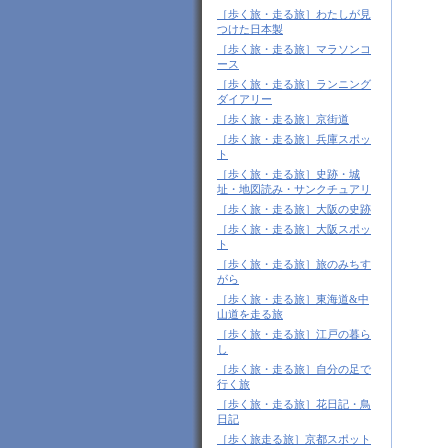
［歩く旅・走る旅］わたしが見
つけた日本製
［歩く旅・走る旅］マラソンコ
ース
［歩く旅・走る旅］ランニング
ダイアリー
［歩く旅・走る旅］京街道
［歩く旅・走る旅］兵庫スポッ
ト
［歩く旅・走る旅］史跡・城
址・地図読み・サンクチュアリ
［歩く旅・走る旅］大阪の史跡
［歩く旅・走る旅］大阪スポッ
ト
［歩く旅・走る旅］旅のみちす
がら
［歩く旅・走る旅］東海道&中
山道を走る旅
［歩く旅・走る旅］江戸の暮ら
し
［歩く旅・走る旅］自分の足で
行く旅
［歩く旅・走る旅］花日記・鳥
日記
［歩く旅走る旅］京都スポット