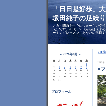
「日日是好歩」
坂田純子の足繰り
大阪・関西を中心にウォーキング指
人）です。40代・50代からは未来
ーキングレッスン／あなたの健康や
« 
«
»
2026年8月
日
月
火
水
木
金
土
2013年1
1
■
2
3
4
5
6
7
8
9
10
11
12
13
14
15
16
17
18
19
20
21
22
23
24
25
26
27
28
29
30
31
プロフィール