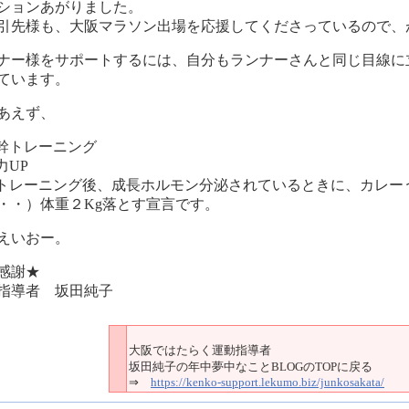
ションあがりました。
引先様も、大阪マラソン出場を応援してくださっているので、
ナー様をサポートするには、自分もランナーさんと同じ目線に
ています。
あえず、
幹トレーニング
力UP
トレーニング後、成長ホルモン分泌されているときに、カレー
・・）体重２Kg落とす宣言です。
えいおー。
感謝★
指導者 坂田純子
大阪ではたらく運動指導者
坂田純子の年中夢中なことBLOGのTOPに戻る
⇒
https://kenko-support.lekumo.biz/junkosakata/