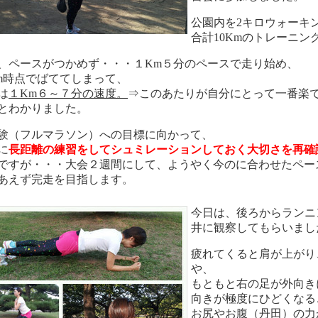
公園内を2キロウォーキン
合計10Kmのトレーニン
、ペースがつかめず・・・１Km５分のペースで走り始め、
m時点でばててしまって、
は
１Km６～７分の速度。
⇒このあたりが自分にとって一番楽
とわかりました。
験（フルマラソン）への目標に向かって、
に
長距離の練習をしてシュミレーションしておく大切さを再確
ですが・・・大会２週間にして、ようやく今のに合わせたペー
あえず完走を目指します。
今日は、後ろからランニ
井に観察してもらいまし
疲れてくると肩が上がり
や、
もともと右の足が外向き
向きが極度にひどくなる
お尻やお腹（丹田）の力