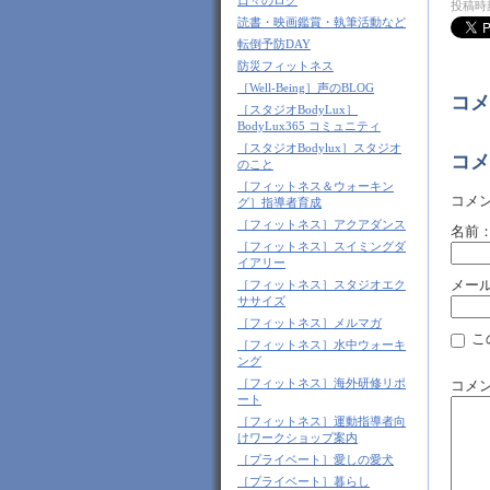
日々のログ
投稿時刻
読書・映画鑑賞・執筆活動など
転倒予防DAY
防災フィットネス
［Well-Being］声のBLOG
コメ
［スタジオBodyLux］
BodyLux365 コミュニティ
［スタジオBodylux］スタジオ
コメ
のこと
［フィットネス＆ウォーキン
コメ
グ］指導者育成
［フィットネス］アクアダンス
名前
［フィットネス］スイミングダ
イアリー
メー
［フィットネス］スタジオエク
ササイズ
［フィットネス］メルマガ
こ
［フィットネス］水中ウォーキ
ング
［フィットネス］海外研修リポ
コメ
ート
［フィットネス］運動指導者向
けワークショップ案内
［プライベート］愛しの愛犬
［プライベート］暮らし