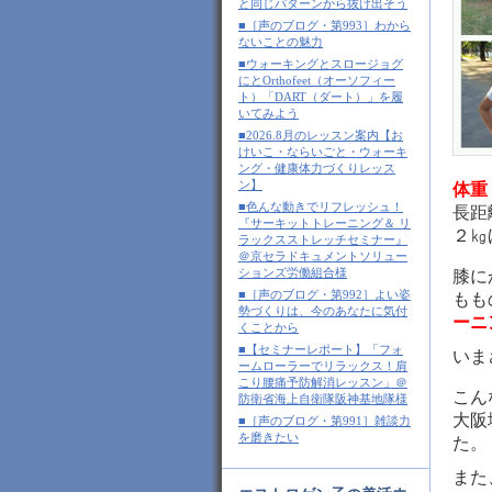
と同じパターンから抜け出そう
■［声のブログ・第993］わから
ないことの魅力
■ウォーキングとスロージョグ
にとOrthofeet（オーソフィー
ト）「DART（ダート）」を履
いてみよう
■2026.8月のレッスン案内【お
けいこ・ならいごと・ウォーキ
ング・健康体力づくりレッス
ン】
体重
■色んな動きでリフレッシュ！
長距
『サーキットトレーニング＆ リ
２㎏
ラックスストレッチセミナー』
＠京セラドキュメントソリュー
ションズ労働組合様
膝に
■［声のブログ・第992］よい姿
もも
勢づくりは、今のあなたに気付
ーニ
くことから
■【セミナーレポート】「フォ
いま
ームローラーでリラックス！肩
こり腰痛予防解消レッスン」＠
こん
防衛省海上自衛隊阪神基地隊様
大阪
■［声のブログ・第991］雑談力
を磨きたい
た。
また