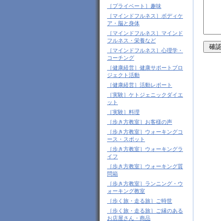
［プライベート］趣味
［マインドフルネス］ボディケ
ア・脳と身体
［マインドフルネス］マインド
フルネス・栄養など
［マインドフルネス］心理学・
コーチング
［健康経営］健康サポートプロ
ジェクト活動
［健康経営］活動レポート
［実験］ケトジェニックダイエ
ット
［実験］料理
［歩き方教室］お客様の声
［歩き方教室］ウォーキングコ
ース・スポット
［歩き方教室］ウォーキングラ
イフ
［歩き方教室］ウォーキング質
問箱
［歩き方教室］ランニング・ウ
ォーキング教室
［歩く旅・走る旅］ご時世
［歩く旅・走る旅］ご縁のある
お店屋さん・商品