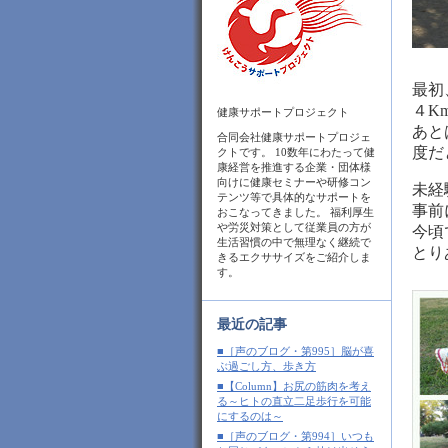
最初
４K
健康サポートプロジェクト
あと
合同会社健康サポートプロジェ
度だ
クトです。 10数年にわたって健
康経営を推進する企業・団体様
向けに健康セミナーや研修コン
未経
テンツ等で具体的なサポートを
事前
おこなってきました。 福利厚生
や労災対策として従業員の方が
今頃
生活習慣の中で無理なく継続で
とり
きるエクササイズをご紹介しま
す。
最近の記事
■［声のブログ・第995］脳が喜
ぶ過ごし方、歩き方
■【Column】お尻の筋肉を考え
る～ヒトの直立二足歩行を可能
にするのは～
■［声のブログ・第994］いつも