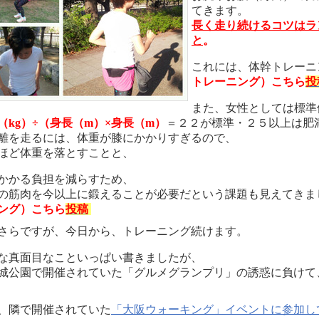
てきます。
長く走り続けるコツはラ
と
。
これには、体幹トレーニ
トレーニング）こちら
投
また、女性としては標準
（kg）÷（身長（m）×身長（m）
＝２２が標準・２５以上は肥
離を走るには、体重が膝にかかりすぎるので、
ほど体重を落とすことと、
かかる負担を減らすため、
の筋肉を今以上に鍛えることが必要だという課題も見えてきま
ング）こちら
投稿
さらですが、今日から、トレーニング続けます。
な真面目なこといっぱい書きましたが、
城公園で開催されていた「グルメグランプリ」の誘惑に負けて
、隣で開催されていた
「大阪ウォーキング」イベントに参加し