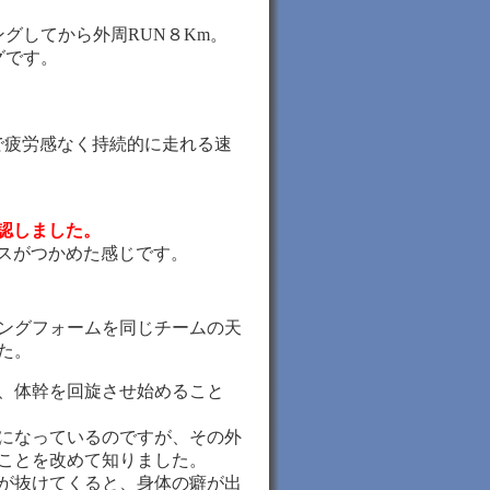
グしてから外周RUN８Km。
グです。
で疲労感なく持続的に走れる速
認しました。
スがつかめた感じです。
ングフォームを同じチームの天
た。
、体幹を回旋させ始めること
になっているのですが、その外
ことを改めて知りました。
が抜けてくると、身体の癖が出