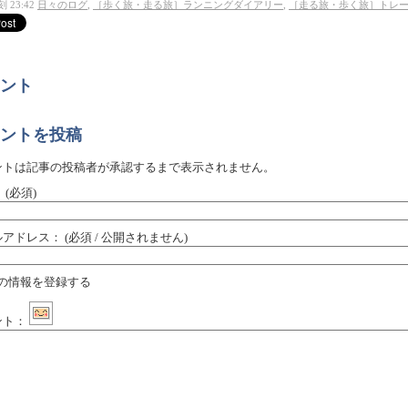
 23:42
日々のログ
,
［歩く旅・走る旅］ランニングダイアリー
,
［走る旅・歩く旅］トレ
ント
ントを投稿
ントは記事の投稿者が承認するまで表示されません。
：
(必須)
ルアドレス：
(必須 / 公開されません)
の情報を登録する
ント：