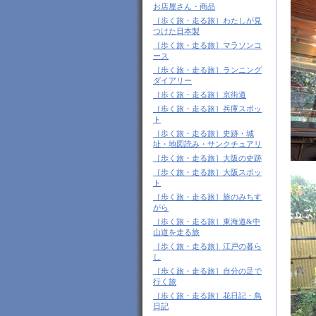
お店屋さん・商品
［歩く旅・走る旅］わたしが見
つけた日本製
［歩く旅・走る旅］マラソンコ
ース
［歩く旅・走る旅］ランニング
ダイアリー
［歩く旅・走る旅］京街道
［歩く旅・走る旅］兵庫スポッ
ト
［歩く旅・走る旅］史跡・城
址・地図読み・サンクチュアリ
［歩く旅・走る旅］大阪の史跡
［歩く旅・走る旅］大阪スポッ
ト
［歩く旅・走る旅］旅のみちす
がら
［歩く旅・走る旅］東海道&中
山道を走る旅
［歩く旅・走る旅］江戸の暮ら
し
［歩く旅・走る旅］自分の足で
行く旅
［歩く旅・走る旅］花日記・鳥
日記