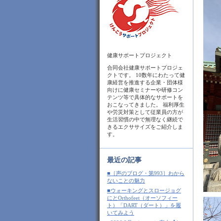
健康サポートプロジェクト
合同会社健康サポートプロジェ
クトです。 10数年にわたって健
康経営を推進する企業・団体様
向けに健康セミナーや研修コン
テンツ等で具体的なサポートを
おこなってきました。 福利厚生
や労災対策として従業員の方が
生活習慣の中で無理なく継続で
きるエクササイズをご紹介しま
す。
最近の記事
■［声のブログ・第993］わから
ないことの魅力
■ウォーキングとスロージョグ
にとOrthofeet（オーソフィー
ト）「DART（ダート）」を履
いてみよう