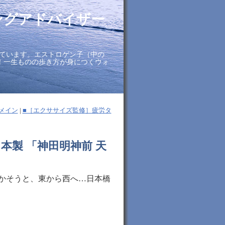
ングアドバイザー
ています。エストロゲン子（中の
に！一生ものの歩き方が身につくウォ
メイン
|
■［エクササイズ監修］疲労タ
本製 「神田明神前 天
動かそうと、東から西へ…日本橋