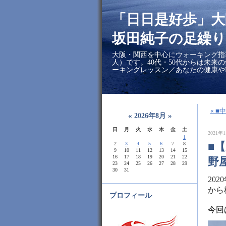
「日日是好歩」
坂田純子の足繰り
大阪・関西を中心にウォーキング指
人）です。40代・50代からは未来
ーキングレッスン／あなたの健康や
« 
«
»
2026年8月
日
月
火
水
木
金
土
2021年1
1
■
2
3
4
5
6
7
8
9
10
11
12
13
14
15
16
17
18
19
20
21
22
野
23
24
25
26
27
28
29
30
31
20
から
プロフィール
今回