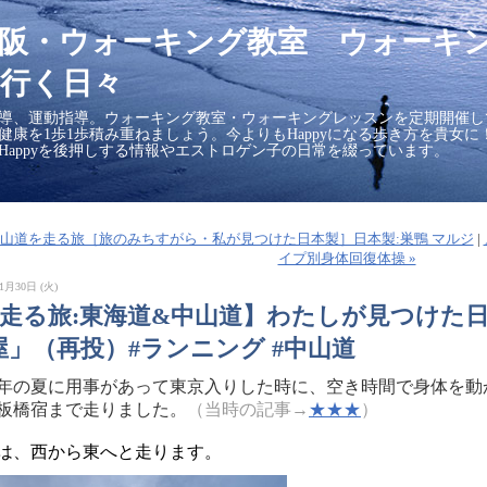
大阪・ウォーキング教室 ウォーキ
行く日々
導、運動指導。ウォーキング教室・ウォーキングレッスンを定期開催し
の健康を1歩1歩積み重ねましょう。今よりもHappyになる歩き方を貴女
Happyを後押しする情報やエストロゲン子の日常を綴っています。
■中山道を走る旅［旅のみちすがら・私が見つけた日本製］日本製:巣鴨 マルジ
|
イプ別身体回復体操 »
1月30日 (火)
【走る旅:東海道&中山道】わたしが見つけた日
屋」（再投）#ランニング #中山道
20年の夏に用事があって東京入りした時に、空き時間で身体を
板橋宿まで走りました。
（当時の記事→
★★★
）
は、西から東へと走ります。