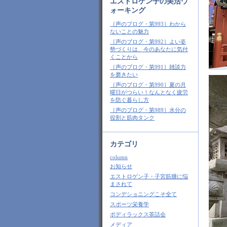
エストロゲン子の美活ウ
ォーキング
［声のブログ・第993］わから
ないことの魅力
［声のブログ・第992］よい姿
勢づくりは、今のあなたに気付
くことから
［声のブログ・第991］雑談力
を磨きたい
［声のブログ・第990］夏の月
曜日がつらい！なんとなく疲労
を防ぐ暮らし方
［声のブログ・第989］水分の
役割と筋肉タンク
カテゴリ
column
お知らせ
エストロゲン子・子宮筋腫に悩
まされて
コンデショニングこそ全て
スポーツ栄養学
ボディラックス茶話会
メディア