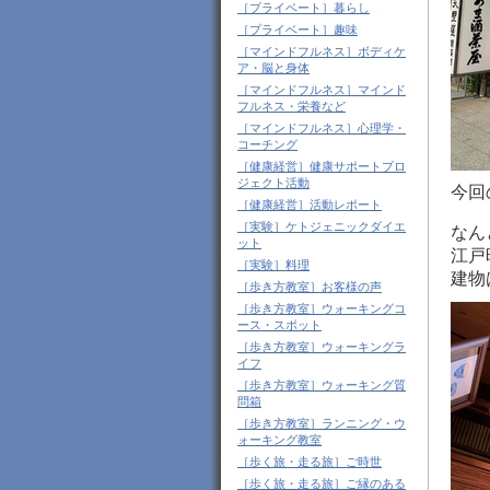
［プライベート］暮らし
［プライベート］趣味
［マインドフルネス］ボディケ
ア・脳と身体
［マインドフルネス］マインド
フルネス・栄養など
［マインドフルネス］心理学・
コーチング
［健康経営］健康サポートプロ
ジェクト活動
今回
［健康経営］活動レポート
［実験］ケトジェニックダイエ
なん
ット
江戸
［実験］料理
建物
［歩き方教室］お客様の声
［歩き方教室］ウォーキングコ
ース・スポット
［歩き方教室］ウォーキングラ
イフ
［歩き方教室］ウォーキング質
問箱
［歩き方教室］ランニング・ウ
ォーキング教室
［歩く旅・走る旅］ご時世
［歩く旅・走る旅］ご縁のある