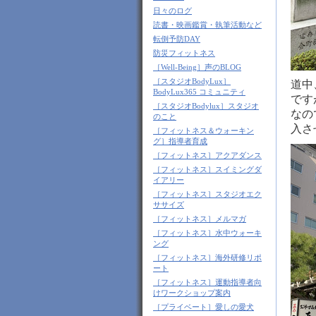
日々のログ
読書・映画鑑賞・執筆活動など
転倒予防DAY
防災フィットネス
［Well-Being］声のBLOG
［スタジオBodyLux］
道中
BodyLux365 コミュニティ
です
［スタジオBodylux］スタジオ
なの
のこと
入さ
［フィットネス＆ウォーキン
グ］指導者育成
［フィットネス］アクアダンス
［フィットネス］スイミングダ
イアリー
［フィットネス］スタジオエク
ササイズ
［フィットネス］メルマガ
［フィットネス］水中ウォーキ
ング
［フィットネス］海外研修リポ
ート
［フィットネス］運動指導者向
けワークショップ案内
［プライベート］愛しの愛犬