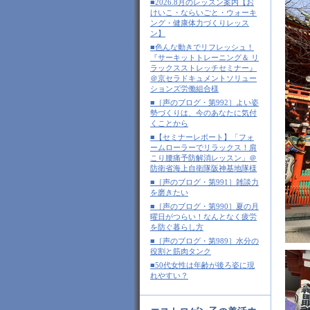
■2026.8月のレッスン案内【お
けいこ・ならいごと・ウォーキ
ング・健康体力づくりレッス
ン】
■色んな動きでリフレッシュ！
『サーキットトレーニング＆ リ
ラックスストレッチセミナー』
＠京セラドキュメントソリュー
ションズ労働組合様
■［声のブログ・第992］よい姿
勢づくりは、今のあなたに気付
くことから
■【セミナーレポート】「フォ
ームローラーでリラックス！肩
こり腰痛予防解消レッスン」＠
防衛省海上自衛隊阪神基地隊様
■［声のブログ・第991］雑談力
を磨きたい
■［声のブログ・第990］夏の月
曜日がつらい！なんとなく疲労
を防ぐ暮らし方
■［声のブログ・第989］水分の
役割と筋肉タンク
■50代女性は年齢が後ろ姿に現
れやすい？