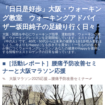
「日日是好歩」大阪・ウォーキン
グ教室 ウォーキングアドバイ
ザー坂田純子の足繰り行く日々
大阪・関西を中心にウォーキング指導、運動指導。ウォーキング教
室・ウォーキングレッスンを定期開催しています。エストロゲン子
（中の人）です。40代・50代からは未来の健康を1歩1歩積み重ねま
しょう。今よりもHappyになる歩き方を貴女に！一生ものの歩き方
が身につくウォーキングレッスン／あなたの健康やHappyを後押し
する情報やエストロゲン子の日常を綴っています。
■［活動レポート］腰痛予防改善セミ
ナーと大阪マラソン応援
⳹ 大阪マラソン2025応援→腰痛予防改善セミナー⳼